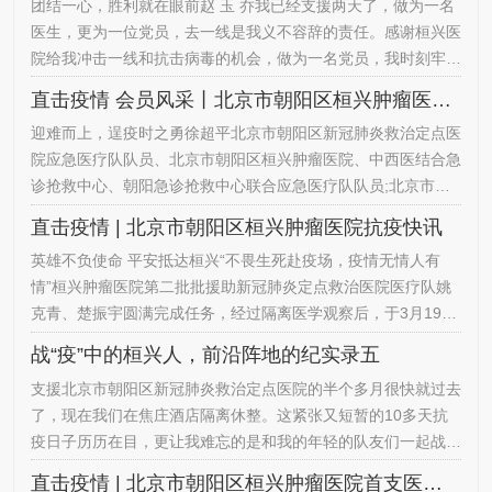
团结一心，胜利就在眼前赵 玉 乔我已经支援两天了，做为一名
就是救死扶伤，治病救人，现在正是祖国和人民需要你的时候，
医生，更为一位党员，去一线是我义不容辞的责任。感谢桓兴医
姐姐支持你!姐姐的一番话让我有了强大的后盾让我信心倍增。
院给我冲击一线和抗击病毒的机会，做为一名党员，我时刻牢
我通过层…
记“团结、奉献、帮助他人”，用党员的实际行动传递奉献、友
直击疫情 会员风采丨北京市朝阳区桓兴肿瘤医院战“疫”纪实录：徐超平 迎难…
爱、互助的桓兴精神。家庭的支持是我不懈的动力，一开始父母
迎难而上，逞疫时之勇徐超平北京市朝阳区新冠肺炎救治定点医
并不知道我去一线的事情，后来爸妈打电话，主动照顾孩子和家
院应急医疗队队员、北京市朝阳区桓兴肿瘤医院、中西医结合急
庭，一句“我们等你回来”……心里一阵酸楚，泪水早已涌出。同
诊抢救中心、朝阳急诊抢救中心联合应急医疗队队员;北京市朝
心同力，战…
阳区桓兴肿瘤医院腹部外科护士。2月18日2月18日第一次上
直击疫情 | 北京市朝阳区桓兴肿瘤医院抗疫快讯
线，晴朗的天气的我忐忑的心鲜明对比。虽然经过了一系列严格
英雄不负使命 平安抵达桓兴“不畏生死赴疫场，疫情无情人有
的培训和练习，但仍担心自己防护做的不到位，仍对里面陌生的
情”桓兴肿瘤医院第二批批援助新冠肺炎定点救治医院医疗队姚
情况有些许的恐慌。一旁的护土长看出了我的紧张，给我进行了
克青、楚振宇圆满完成任务，经过隔离医学观察后，于3月19日
一番心理疏导…
上午9:30凯旋归队。陈敦俊副院长、张建国副院长以及相关科室
战“疫”中的桓兴人，前沿阵地的纪实录五
领导以热烈的掌声和温暖的拥抱欢迎2名队员回归。陈敦俊副院
支援北京市朝阳区新冠肺炎救治定点医院的半个多月很快就过去
长充分肯定了医疗队“敬畏生命、大爱无疆”的精神，认为医疗队
了，现在我们在焦庄酒店隔离休整。这紧张又短暂的10多天抗
队员关键时刻挺身而出、不计生死，诠释了医护人员的职业素养
疫日子历历在目，更让我难忘的是和我的年轻的队友们一起战斗
和伟大，…
的经历。面对春节期间的疫情，在刘向阳院长的部署下，桓兴肿
直击疫情 | 北京市朝阳区桓兴肿瘤医院首支医疗队凯旋--春暖花开日，英雄归…