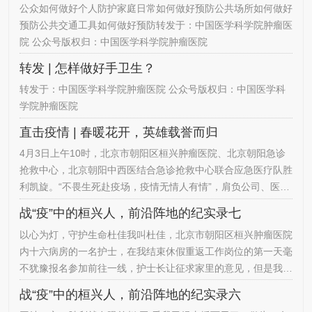
公众如何做好个人防护家庭日常如何做好预防公共场所如何做好
测工作。我院知晓此项工作任务艰巨，责任重大，全员必须提高
预防公共交通工具如何做好预防转发于：中国医学科学院肿瘤医
认识，精心准备，积极配合相关单位工作，做到社会需要我们有
院 公众号版权归：中国医学科学院肿瘤医院
需要必回应…
转发 | 怎样做好手卫生？
转发于：中国医学科学院肿瘤医院 公众号版权归：中国医学科
学院肿瘤医院
直击疫情 | 春暖花开，英雄载誉而归
4月3日上午10时，北京市朝阳区桓兴肿瘤医院、北京朝阳急诊
抢救中心，北京朝阳中西医结合急诊抢救中心联合应急医疗队胜
利凯旋。“不畏生死赴疫场，疫情无情人有情”，肩负公司、医院
的重托，带着亲人的嘱托，带着责任和使命，医疗队一行13
战“疫”中的桓兴人，前沿阵地的纪实录七
人，其中我院2名队员，圆满完成赴北京市定点收治新冠肺炎患
以心为灯，守护生命杜佳我叫杜佳，北京市朝阳区桓兴肿瘤医院
者的救治任务。新冠肺炎疫情突如其来，桓兴肿瘤医院的同志们
内十六病房的一名护士，在我结束休假重返工作岗位的第一天毫
纷纷积极响应号召，鼎力相助、火线驰援一线。今天杜佳、赵玉
不犹豫报名参加前往一线，护士长让征求家里的意见，但是我想
乔圆满完成支…
在大是大非面前家人肯定义无反顾的支持我，果然当我给姐姐打
战“疫”中的桓兴人，前沿阵地的纪实录六
了电话说了这件事情，姐姐特别肯定的说当初选择了学医这条路