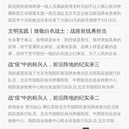
瘤医院的医务人员纷纷请战到北京市朝阳区新冠肺炎救治定点医
新冠肺炎疫情肆虐一线人员紧缺疫情无时无刻不让人揪心桓兴肿
院进行支援。经过院里的培训和选拔我有幸成为朝阳区桓兴肿瘤
瘤医院主动请愿支援一线完成赴北京市定点收治新冠肺炎患者的
医院应急医疗队队长带队出征，和我一起去的是院里三个年轻同
医院半个月的救治任务结束了为期14天的医学观察于3月15日北
志：放疗科…
京市朝阳区桓兴肿瘤医院徐超平、王小倩回家啦致敬面对病毒仍
文明实践丨致敬白衣战士：战疫前线勇担当
冲向一线的他们请记住他们战疫中最美的桓兴人肩负公司、医院
生命重于泰山，疫情就是命令，防控就是责任。面对突如其来的
的重托，带着亲人的嘱托，带着责任和使命，公司第二批医疗队
疫情，对于普通民众来说，远离传染源、远离人群是必要的选
一行13人，其中我院2名队员，于3月15日上午9点胜利凯旋。圆
择，但对于坚守防控一线的白衣战士们来说，为了人民的生命健
满完成赴北…
康，用热血之躯铸就安全防线是他们义不容辞的责任。北京市朝
战“疫”中的桓兴人，前沿阵地的纪实录三
阳区桓兴肿瘤医院姚克青 姚克青，北京市朝阳区新冠肺炎救治
我的愿望实现了北京市朝阳区新冠肺炎救治定点医院应急医疗队
定点医院应急医疗队员，北京市朝阳区桓兴肿瘤医院、中西医结
队员、北京市朝阳区桓兴肿瘤医院、中西医结合急诊抢救中心、
合急诊抢救中心、朝阳急诊抢救中心联合应急医疗队队员，北京
朝阳急诊抢救中心联合应急医疗队队员;北京市朝阳区桓兴肿瘤
市朝阳区桓…
医院放疗科医师，肿瘤放射治疗医学硕士。己亥年末，庚子年
战“疫”中的桓兴人，前沿阵地的纪实录二
初，新型冠状病毒侵袭荆楚大地。2020年1月20日，中共中央作
疫情如令 责任如山 勇往直前北京市朝阳区新冠肺炎救治定点医
出重要指示：要把人民群众生命安全和身体健康放在第一位，制
院应急医疗队员、北京市朝阳区桓兴肿瘤医院、中西医结合急诊
定周密方案，组织各方力量开展防控，采取切实有效措施，坚决
抢救中心、朝阳急诊抢救中心联合应急医疗队队员;北京市朝阳
遏制疫情蔓延…
区桓兴肿瘤医院应急医疗队队长;北京市朝阳区桓兴肿瘤医院营