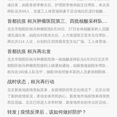
院…
成任务，由医务部李桦主任、护理部李艳华副主任带队，本次采
样队伍共69人，支援工人体育场和麦子店当地社区进行核酸检
测采样工作，两天共采样5000人次。到达后，医务人员迅速开
首都抗疫 桓兴肿瘤医院第三、四批核酸采样队伍圆满完成任务
始准备工作：统筹物资，熟悉流程，与现场工作人员沟通协调，
北京市朝阳区桓兴肿瘤医院6月26日、27日全体核酸采样人员圆
李桦主任和李艳华主任悉心叮嘱大家防护，告诉大家有问题一定
满完成任务，由院办刘英杰主任、人力资源部王亚非主任带队，
要第一时间报告，千万不要忽视。烈日炎炎，不畏艰辛“我感觉
两次共114 人次，分别到王四营观音堂文化广场、工人体育场、
当我脱下防护…
劲松支援当地社区进行核酸检测采样工作，两天共采样15000人
首都抗疫 桓兴再出发
次。在疫情蔓延影响下，今年的端午节注定不平凡。对于每一位
北京市朝阳区桓兴肿瘤医院第一批核酸采样队伍6月20日北京市
普普通通的医护人员来说，3 天小长假想做的事情太多，想着可
朝阳区桓兴肿瘤医院接到上级通知通知，由陈敦俊副院长带队，
以在家舒服的睡一个懒觉，过一个不被打扰的24小时，陪一陪
桓兴在160多人队伍中，抽取38名经验丰富的人员参加朝阳体育
自己的父母…
中心核酸检测采样工作，桓兴第一时间参与采样工作，义不容辞
战时状态，桓兴再行动
直奔一线。头顶烈日 做好每一次采样在北京气温35摄氏度地表
北京新发地疫情突如其来，在疫情防控常态化情况下，北京出现
温度接近40摄氏度下医务人员穿上层层防护服，里面的汗水早
了新的疫情状况，牵动全体市民的心。新发地市场疫情来得突然
已经浸透衣衫，虽然感觉自己体力已经透支，但是尽量控制自己
而且迅猛。北京已经进入非常时期，新发地所在的丰台区启动了
的手，快速准…
战时机制。北京市朝阳区桓兴肿瘤医院在接到朝阳区卫健委通
转发 | 疫情反弹后，该如何做好防护？
知：按照全市部署，北京市已启动重点地区人员新冠病毒核酸检