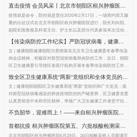
直击疫情 会员风采丨北京市朝阳区桓兴肿瘤医院应急医疗队出征
疫情就是命令，防控就是责任2020年2月17日，一场简约而又隆
重的出征仪式在北京市朝阳区桓兴肿瘤医院进行，院长刘向阳、
副院长陈敦俊及科室主任、护士长以及部分代表参加本次活动，
为桓兴肿瘤医院姚克青、楚振宇、王小倩、徐超平4名同志壮行
【传染病防控工作纪实】严防冠状病毒，健康朝阳守健康⑳
出征。疫情就是命令，桓兴肿瘤医院闻令而动，桓兴人逆流而
文 | 健康朝阳健康朝阳为贯彻落实北京市卫生健康委冬春季传染
上，先后有211人申请抗疫第一线，其中院领导3人，中层领导
病会议精神，积极应对新型冠状病毒肺炎防控工作，近日，朝阳
22人，党员31人，入党积极分子8人。纷纷请战，自愿申请加入
区卫生健康委引导辖区各医疗机构开展冬春季传染病防控工作，
这场没有硝烟的…
确保辖区居民生命健康安全。北京市朝阳区桓兴肿瘤医院2月17
致全区卫生健康系统“两新”党组织和全体党员的倡议书
日，一场简约而又隆重的出征仪式在北京市朝阳区桓兴肿瘤医院
文 | 健康朝阳朝阳区卫生健康系统“两新”党组织和广大党员：面
进行，院长刘向阳、副院长陈敦俊为桓兴肿瘤医院姚克青、楚振
对新型冠状病毒感染的肺炎疫情防控的严峻形势，区卫健委党委
宇、王小倩、徐超平4名同志壮行。疫情就是命令，桓兴肿瘤医
认真贯彻党中央和市区精神，率领广大卫生健康工作者坚守抗击
院先后成…
疫情第一线，全力保障首都人民群众生命健康安全。为了坚决打
不负韶华，迎难而上！——来自桓兴肿瘤医院青年医师的战书
赢疫情防控阻击战，充分发挥“两新”党组织战斗堡垒作用和党员
干部先锋模范作用，北京中西医急诊抢救中心党委、北京朝阳急
首都抗疫 桓兴肿瘤医院第五、六批核酸检测采样队伍圆满完成任务
诊抢救中心党总支、北京五洲妇儿医院党总支、北京三环肿瘤医
北京市朝阳区桓兴肿瘤医院6月29日、30日核酸采样人员圆满完